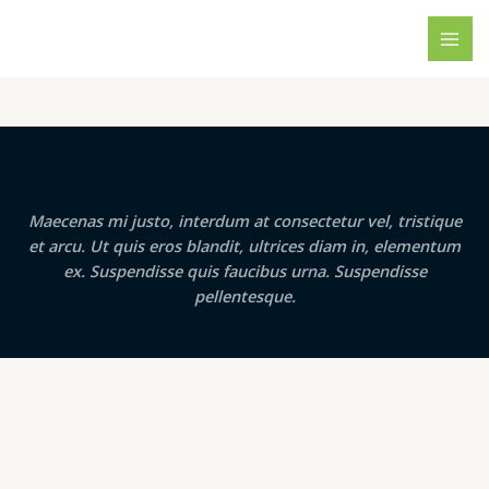
Skip
to
MAI
content
ME
Maecenas mi justo, interdum at consectetur vel, tristique
et arcu. Ut quis eros blandit, ultrices diam in, elementum
ex. Suspendisse quis faucibus urna. Suspendisse
pellentesque.